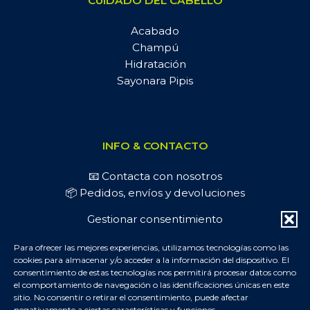
CUIDADO DEL CABELLO
Acabado
Champú
Hidratación
Sayonara Pipis
INFO & CONTACTO
📧 Contacta con nosotros
📦 Pedidos, envíos y devoluciones
📷 Síguenos en Instagram
Gestionar consentimiento
📄 Blog y Artículos
Para ofrecer las mejores experiencias, utilizamos tecnologías como las
cookies para almacenar y/o acceder a la información del dispositivo. El
consentimiento de estas tecnologías nos permitirá procesar datos como
FASHIONKIDS PROFESSIONAL © ·
Mapa del sitio
-
Politica
el comportamiento de navegación o las identificaciones únicas en este
de privacidad
-
Política de cookies
-
Declaración de
sitio. No consentir o retirar el consentimiento, puede afectar
accesibilidad
negativamente a ciertas características y funciones.