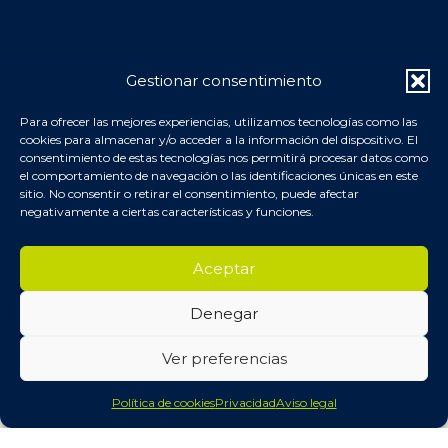
INFO & CONTACTO
Gestionar consentimiento
📧 Contacta con nosotros
Para ofrecer las mejores experiencias, utilizamos tecnologías como las
📦 Pedidos, envíos y devoluciones
cookies para almacenar y/o acceder a la información del dispositivo. El
consentimiento de estas tecnologías nos permitirá procesar datos como
📷 Síguenos en Instagram
el comportamiento de navegación o las identificaciones únicas en este
📄 Blog y Artículos
sitio. No consentir o retirar el consentimiento, puede afectar
negativamente a ciertas características y funciones.
Aceptar
FASHIONKIDS PROFESSIONAL © ·
Mapa del sitio
-
Politica
de privacidad
-
Política de cookies
-
Declaración de
accesibilidad
Denegar
Ver preferencias
Política de cookies
Privacidad
Aviso legal
Tienda
Carrito
Mi cuenta
Menu