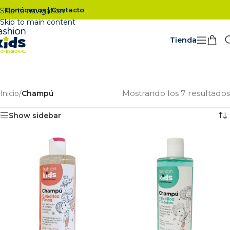
Conócenos
Contacto
|
Skip to navigation
Skip to main content
Tienda
Mostrando los 7 resultados
Inicio
/
Champú
Show sidebar