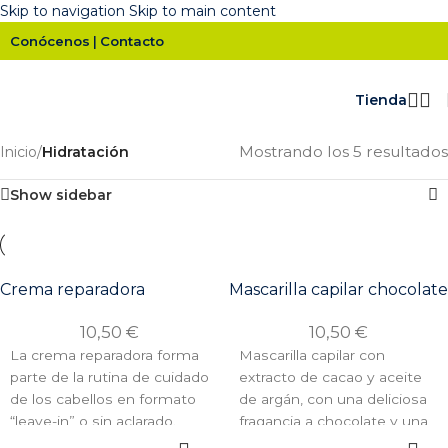
Skip to navigation
Skip to main content
Conócenos
Contacto
|
Tienda
Mostrando los 5 resultados
Inicio
/
Hidratación
Show sidebar
Crema reparadora
Mascarilla capilar chocolate
10,50
€
10,50
€
La crema reparadora forma
Mascarilla capilar con
parte de la rutina de cuidado
extracto de cacao y aceite
de los cabellos en formato
de argán, con una deliciosa
“leave-in” o sin aclarado.
fragancia a chocolate y una
AÑADIR AL
AÑADIR AL
Puede ser utilizada en todo
textura cremosa y untuosa.