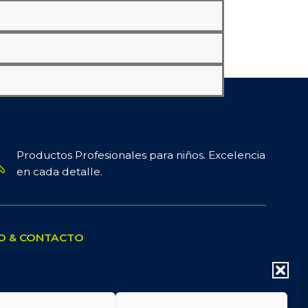
Productos Profesionales para niños. Excelencia
en cada detalle.
O & CONTACTO
Contacta con nosotros
Pedidos, envíos y devoluciones
Síguenos en Instagram