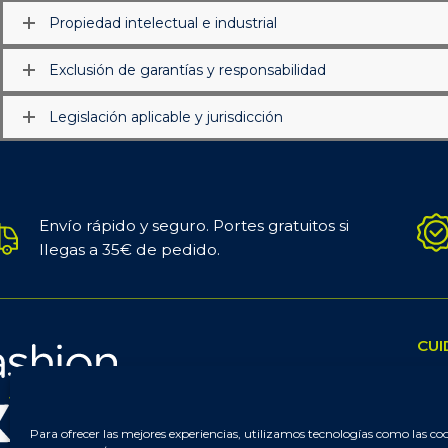
Propiedad intelectual e industrial
Exclusión de garantías y responsabilidad
Legislación aplicable y jurisdicción
Envío rápido y seguro. Portes gratuitos si
llegas a 35€ de pedido.
CUI
Aca
Ch
Para ofrecer las mejores experiencias, utilizamos tecnologías como las co
Hid