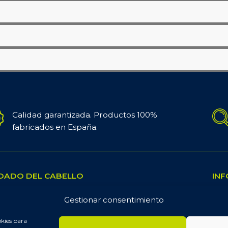
Calidad garantizada. Productos 100%
fabricados en España.
DADO DEL CABELLO
INF
bado
📧 
Gestionar consentimiento
ampú
📦 
okies para
ratación
📷 