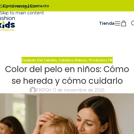
Conócenos
Contacto
|
Skip to navigation
Skip to main content
Tienda
Cuidado Del Cabello
,
Cabellos Rubios
,
Productos FK
Color del pelo en niños: Cómo
se hereda y cómo cuidarlo
FKP
On 11 de noviembre de 2025