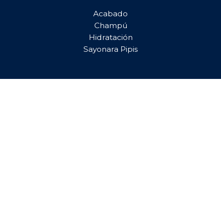
Acabado
Champú
Hidratación
Sayonara Pipis
INFO & CONTACTO
📧 Contacta con nosotros
📦 Pedidos, envíos y devoluciones
📷 Síguenos en Instagram
📄 Blog y Artículos
FASHIONKIDS PROFESSIONAL © ·
Mapa del sitio
-
Politica
de privacidad
-
Política de cookies
-
Declaración de
accesibilidad