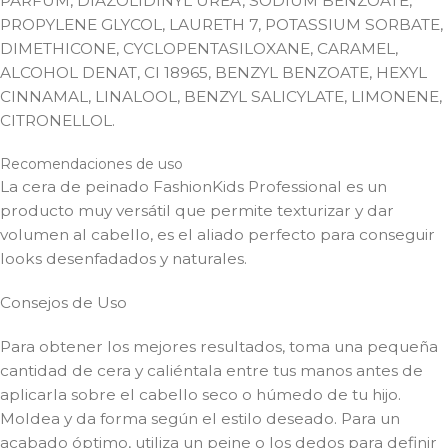
PARFUM, DIAZOLIDINYL UREA, SODIUM BENZOATE,
PROPYLENE GLYCOL, LAURETH 7, POTASSIUM SORBATE,
DIMETHICONE, CYCLOPENTASILOXANE, CARAMEL,
ALCOHOL DENAT, CI 18965, BENZYL BENZOATE, HEXYL
CINNAMAL, LINALOOL, BENZYL SALICYLATE, LIMONENE,
CITRONELLOL.
Recomendaciones de uso
La cera de peinado FashionKids Professional es un
producto muy versátil que permite texturizar y dar
volumen al cabello, es el aliado perfecto para conseguir
looks desenfadados y naturales.
Consejos de Uso
Para obtener los mejores resultados, toma una pequeña
cantidad de cera y caliéntala entre tus manos antes de
aplicarla sobre el cabello seco o húmedo de tu hijo.
Moldea y da forma según el estilo deseado. Para un
acabado óptimo, utiliza un peine o los dedos para definir