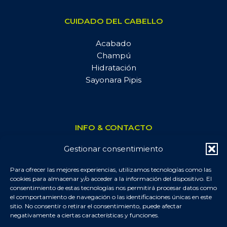
CUIDADO DEL CABELLO
Acabado
Champú
Hidratación
Sayonara Pipis
INFO & CONTACTO
Gestionar consentimiento
📧 Contacta con nosotros
📦 Pedidos, envíos y devoluciones
Para ofrecer las mejores experiencias, utilizamos tecnologías como las
📷 Síguenos en Instagram
cookies para almacenar y/o acceder a la información del dispositivo. El
📄 Blog y Artículos
consentimiento de estas tecnologías nos permitirá procesar datos como
el comportamiento de navegación o las identificaciones únicas en este
sitio. No consentir o retirar el consentimiento, puede afectar
negativamente a ciertas características y funciones.
FASHIONKIDS PROFESSIONAL © ·
Mapa del sitio
-
Politica