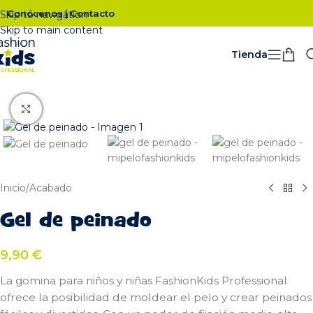
Conócenos
Contacto
|
Skip to navigation
Skip to main content
Tienda
Click para ampliar
Inicio
/
Acabado
Gel de peinado
9,90
€
La gomina para niños y niñas FashionKids Professional
ofrece la posibilidad de moldear el pelo y crear peinados